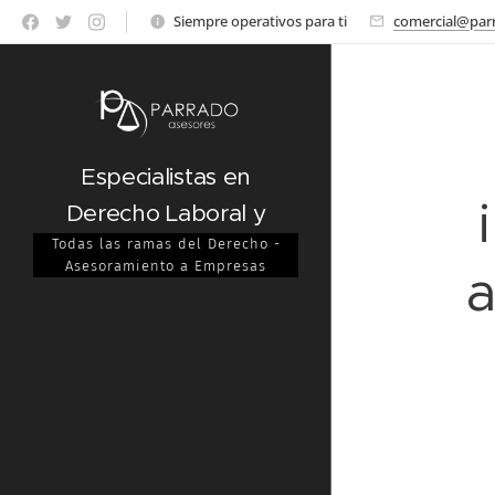
Siempre operativos para ti
comercial@par
Especialistas en
Derecho Laboral y
Administrativo
Todas las ramas del Derecho -
Asesoramiento a Empresas
a