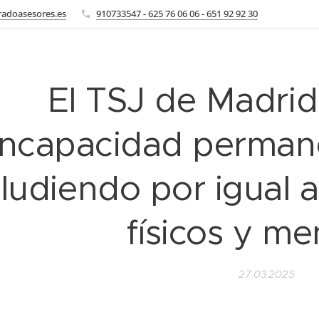
radoasesores.es
910733547 - 625 76 06 06 - 651 92 92 30
El TSJ de Madrid 
incapacidad permane
ludiendo por igual 
físicos y me
27.03.2025