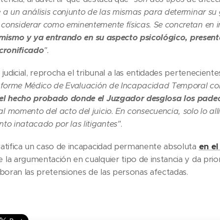
 a un análisis conjunto de las mismas para determinar su g
onsiderar como eminentemente físicas. Se concretan en im
mismo y ya entrando en su aspecto psicológico, presen
cronificado
".
judicial, reprocha el tribunal a las entidades pertenecient
nforme Médico de Evaluación de Incapacidad Temporal con e
el hecho probado donde el Juzgador desglosa los padec
 momento del acto del juicio. En consecuencia, solo lo all
to inatacado por las litigantes"
.
atifica un caso de incapacidad permanente absoluta
en el
la argumentación en cualquier tipo de instancia y da prio
oboran las pretensiones de las personas afectadas.