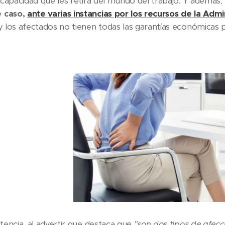
incapacidad que les retira del mundo del trabajo. Y además, 
 caso,
ante varias instancias por los recursos de la Admi
 y los afectados no tienen todas las garantías económicas 
ntencia, al advertir que destaca que
"son dos tipos de afecc