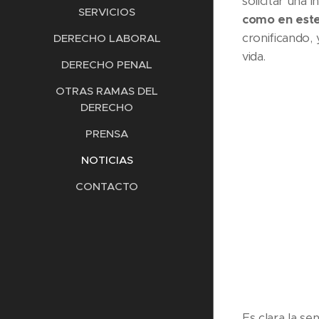
solicitar una 
SERVICIOS
como en este
cronificando,
DERECHO LABORAL
vida.
DERECHO PENAL
OTRAS RAMAS DEL
DERECHO
PRENSA
NOTICIAS
CONTACTO
Es clara la se