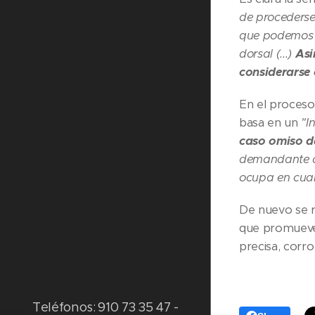
de procederse
que podemos c
dorsal (...)
Asi
considerarse 
En el proceso 
basa en un
"I
caso omiso d
demandante al
ocupa en cuan
De nuevo se r
que promueve 
precisa, corr
Teléfonos
:
910 73 35 47 -