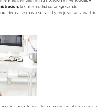
mientras demuestran su situación a nivel judicial;
y
nistración
,
la enfermedad se va agravando,
para dedicarse más a su salud y mejorar su calidad de
iones las detectadas. Pero siempre sin olvidar que ha