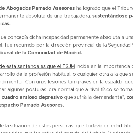
de Abogados Parrado Asesores
ha logrado que el Tribuna
ermanente absoluta de una trabajadora,
sustentándose pa
icas.
que concedía dicha incapacidad permanente absoluta a una a
al, fue recurrido por la dirección provincial de la Seguridad 
ribunal de la Comunidad de Madrid.
e esta sentencia es que el TSJM
incide en la importancia 
arrollo de la profesión habitual, o cualquier otra a la que 
endimiento. "Con unas lesiones tan graves en la espalda, que
ar algunas posturas, era normal que a nivel físico se toma
l
cuadro ansioso depresivo
que sufría la demandante",
com
despacho Parrado Asesores.
e la situación de estas personas, que todavía en edad labo