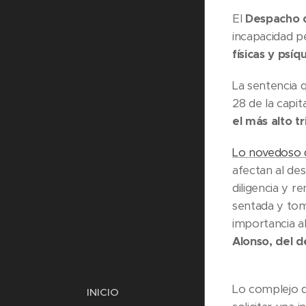
El
Despacho 
incapacidad p
físicas y psíqu
La sentencia 
28 de la capit
el más alto t
Lo novedoso d
afectan al des
diligencia y r
sentada y tom
importancia a
Alonso, del 
Lo complejo d
INICIO